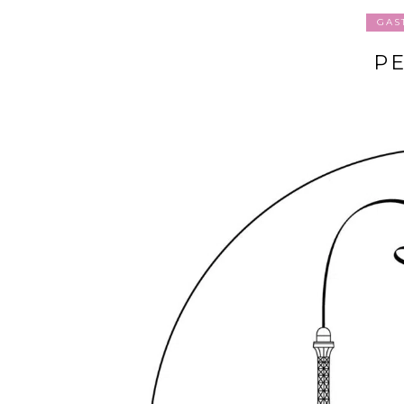
GAS
P