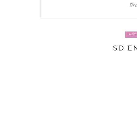
Bro
ART
SD E