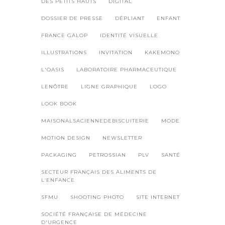
DES PETITS HAUTS
DIGITAL
DOSSIER DE PRESSE
DÉPLIANT
ENFANT
FRANCE GALOP
IDENTITÉ VISUELLE
ILLUSTRATIONS
INVITATION
KAKEMONO
L'OASIS
LABORATOIRE PHARMACEUTIQUE
LENÔTRE
LIGNE GRAPHIQUE
LOGO
LOOK BOOK
MAISONALSACIENNEDEBISCUITERIE
MODE
MOTION DESIGN
NEWSLETTER
PACKAGING
PETROSSIAN
PLV
SANTÉ
SECTEUR FRANÇAIS DES ALIMENTS DE
L’ENFANCE
SFMU
SHOOTING PHOTO
SITE INTERNET
SOCIÉTÉ FRANÇAISE DE MÉDECINE
D'URGENCE