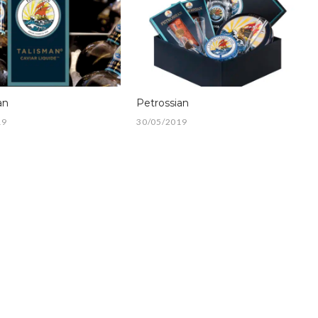
an
Petrossian
19
30/05/2019